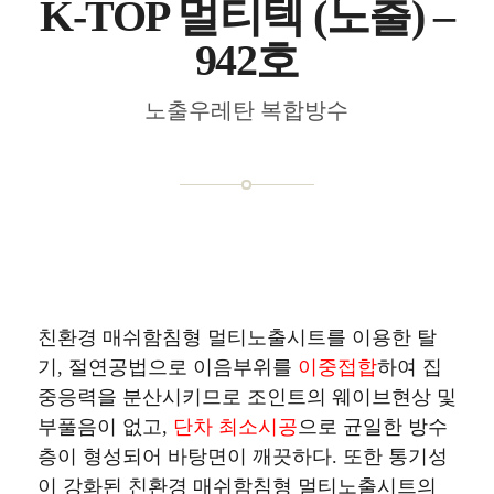
K-TOP 멀티텍 (노출) –
942호
노출우레탄 복합방수
공법구성도
친환경 매쉬함침형 멀티노출시트를 이용한 탈
기, 절연공법으로 이음부위를
이중접합
하여 집
중응력을 분산시키므로 조인트의 웨이브현상 및
부풀음이 없고,
단차 최소시공
으로 균일한 방수
층이 형성되어 바탕면이 깨끗하다. 또한 통기성
이 강화된 친환경 매쉬함침형 멀티노출시트의