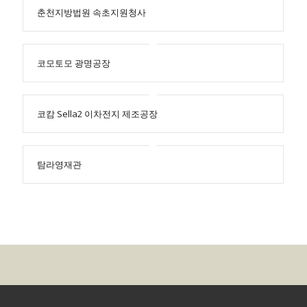
춘천지방법원 속초지원청사
코모토모 광명공장
코캄 Sella2 이차전지 제조공장
탐라영재관