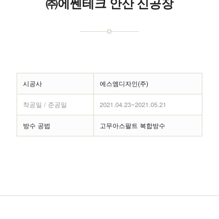
㈜에쎈테크 안산 신공장
시공사
에스엠디자인(주)
착공일 / 준공일
2021.04.23~2021.05.21
방수 공법
고무아스팔트 복합방수