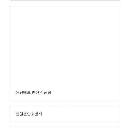
에쎈테크 안산 신공장
인천검단소방서