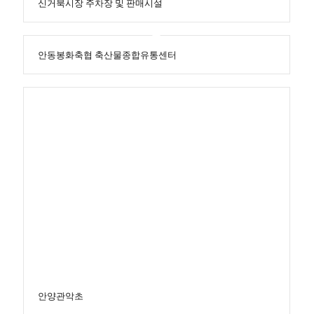
신거북시장 주차장 및 판매시설
안동봉화축협 축산물종합유통센터
안양관악초