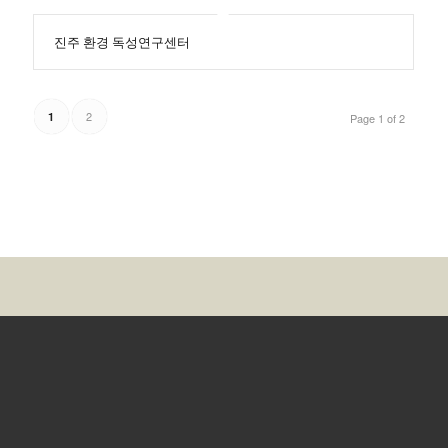
진주 환경 독성연구센터
2
1
Page 1 of 2
경기도 하남시 조정대로45, F916 (미사센텀비즈)
TEL : 02-
3401-1017 / FAX : 031-5175-3316
Email :
yehwa1017@naver.com