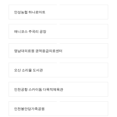
안성농협 하나로마트
애니코스 주곡리 공장
영남대의료원 권역응급의료센터
오산 소리울 도서관
인천공항 스카이돔 다목적체육관
인천봉안당가족공원