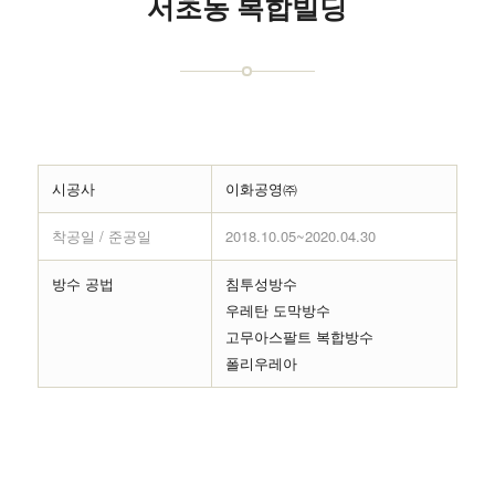
서초동 복합빌딩
시공사
이화공영㈜
착공일 / 준공일
2018.10.05~2020.04.30
방수 공법
침투성방수
우레탄 도막방수
고무아스팔트 복합방수
폴리우레아