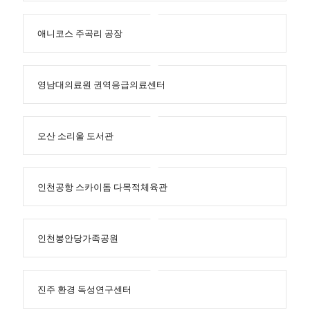
애니코스 주곡리 공장
영남대의료원 권역응급의료센터
오산 소리울 도서관
인천공항 스카이돔 다목적체육관
인천봉안당가족공원
진주 환경 독성연구센터