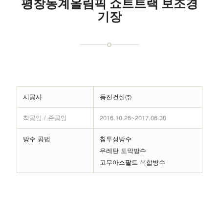
평창동계올림픽 쇼트트랙 보조경
기장
시공사
동진건설㈜
착공일 / 준공일
2016.10.26~2017.06.30
방수 공법
침투성방수
우레탄 도막방수
고무아스팔트 복합방수