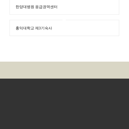
한양대병원 응급권역센터
홍익대학교 제3기숙사
경기도 하남시 조정대로45, F916 (미사센텀비즈)
TEL : 02-
3401-1017 / FAX : 031-5175-3316
Email :
yehwa1017@naver.com