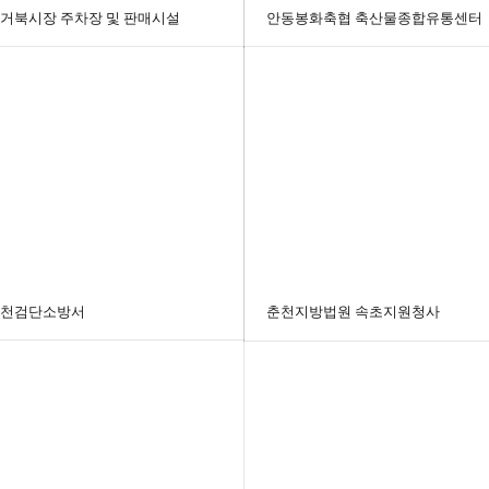
거북시장 주차장 및 판매시설
안동봉화축협 축산물종합유통센터
천검단소방서
춘천지방법원 속초지원청사