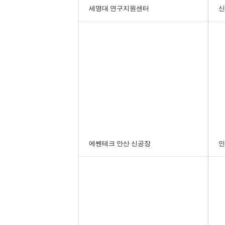
세명대 연구지원센터
신
에쎈테크 안산 신공장
인