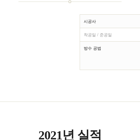
시공사
착공일 / 준공일
방수 공법
2021년 실적