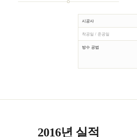
시공사
착공일 / 준공일
방수 공법
2016년 실적