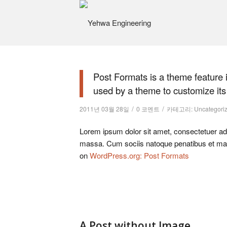
Post Formats is a theme feature 
used by a theme to customize its 
/
/
2011년 03월 28일
0 코멘트
카테고리:
Uncategori
Lorem ipsum dolor sit amet, consectetuer ad
massa. Cum sociis natoque penatibus et mag
on
WordPress.org: Post Formats
A Post without Image