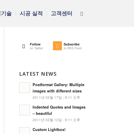
신기술
시공 실적
고객센터
Follow
Subscribe
on Twitter
to RSS Feed
LATEST NEWS
Postformat Gallery: Multiple
images with different sizes
2011년 02월 17일 - 9:11 오후
Indented Quotes and Images
– beautiful
2011년 02월 12일 - 9:11 오후
Custom Lightbox!