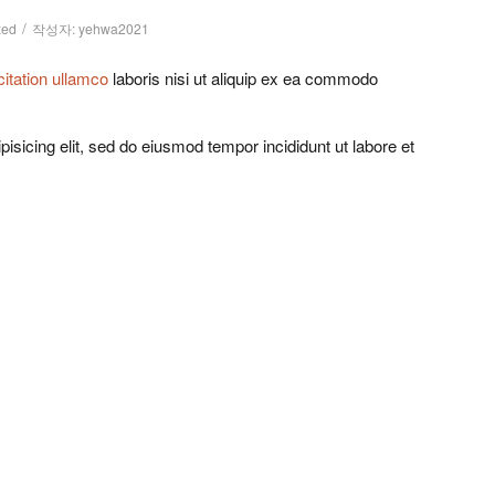
/
zed
작성자:
yehwa2021
citation ullamco
laboris nisi ut aliquip ex ea commodo
pisicing elit, sed do eiusmod tempor incididunt ut labore et