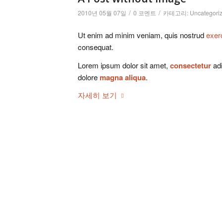
/
/
2010년 05월 07일
0 코멘트
카테고리:
Uncategori
Ut enim ad minim veniam, quis nostrud
exer
consequat.
Lorem ipsum dolor sit amet,
consectetur
adi
dolore
magna aliqua
.
자세히 보기