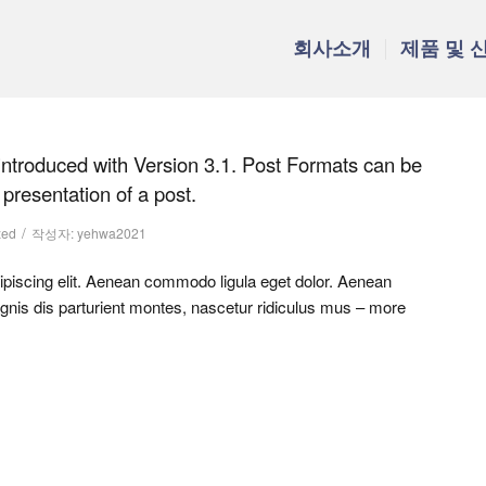
회사소개
제품 및 
introduced with Version 3.1. Post Formats can be
presentation of a post.
/
zed
작성자:
yehwa2021
ipiscing elit. Aenean commodo ligula eget dolor. Aenean
nis dis parturient montes, nascetur ridiculus mus – more