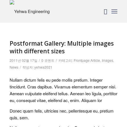
Postformat Gallery: Multiple images
with different sizes
/
/
2011년 02월 17일
0 코멘트
카테고리:
Frontpage Article
,
Images
,
/
News
작성자:
yehwa2021
Nullam dictum felis eu pede mollis pretium. Integer
tincidunt. Cras dapibus. Vivamus elementum semper nisi.
Aenean vulputate eleifend tellus. Aenean leo ligula, porttitor
eu, consequat vitae, eleifend ac, enim. Aliquam lor
Donec quam felis, ultricies nec, pellentesque eu, pretium
quis, sem.