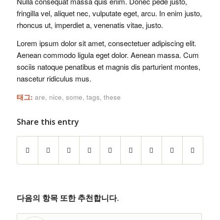
Nulla consequat massa quis enim. Donec pede justo,
fringilla vel, aliquet nec, vulputate eget, arcu. In enim justo,
rhoncus ut, imperdiet a, venenatis vitae, justo.
Lorem ipsum dolor sit amet, consectetuer adipiscing elit.
Aenean commodo ligula eget dolor. Aenean massa. Cum
sociis natoque penatibus et magnis dis parturient montes,
nascetur ridiculus mus.
태그:
are
,
nice
,
some
,
tags
,
these
Share this entry
다음의 항목 또한 추천합니다.