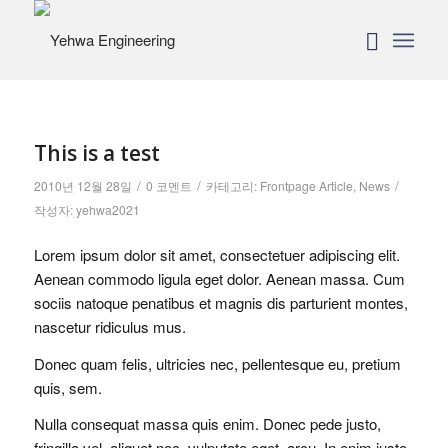
This is a test
/
/
/
2010년 12월 28일
0 코멘트
카테고리:
Frontpage Article
,
News
작성자:
yehwa2021
Lorem ipsum dolor sit amet, consectetuer adipiscing elit.
Aenean commodo ligula eget dolor. Aenean massa. Cum
sociis natoque penatibus et magnis dis parturient montes,
nascetur ridiculus mus.
Donec quam felis, ultricies nec, pellentesque eu, pretium
quis, sem.
Nulla consequat massa quis enim. Donec pede justo,
fringilla vel, aliquet nec, vulputate eget, arcu. In enim justo,