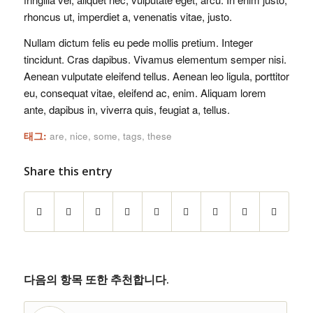
rhoncus ut, imperdiet a, venenatis vitae, justo.
Nullam dictum felis eu pede mollis pretium. Integer
tincidunt. Cras dapibus. Vivamus elementum semper nisi.
Aenean vulputate eleifend tellus. Aenean leo ligula, porttitor
eu, consequat vitae, eleifend ac, enim. Aliquam lorem
ante, dapibus in, viverra quis, feugiat a, tellus.
태그:
are
,
nice
,
some
,
tags
,
these
Share this entry
다음의 항목 또한 추천합니다.