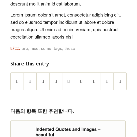
deserunt mollit anim id est laborum.
Lorem ipsum dolor sit amet, consectetur adipisicing elit,
sed do eiusmod tempor incididunt ut labore et dolore
magna aliqua. Ut enim ad minim veniam, quis nostrud
exercitation ullamco laboris nisi
태그:
are
,
nice
,
some
,
tags
,
these
Share this entry
다음의 항목 또한 추천합니다.
Indented Quotes and Images –
beautiful