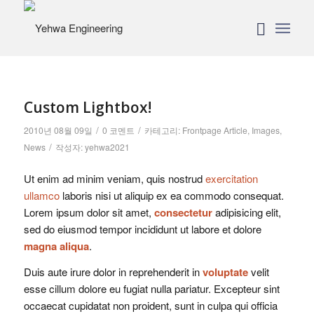
Custom Lightbox!
/
/
2010년 08월 09일
0 코멘트
카테고리:
Frontpage Article
,
Images
,
/
News
작성자:
yehwa2021
Ut enim ad minim veniam, quis nostrud
exercitation
ullamco
laboris nisi ut aliquip ex ea commodo consequat.
Lorem ipsum dolor sit amet,
consectetur
adipisicing elit,
sed do eiusmod tempor incididunt ut labore et dolore
magna aliqua
.
Duis aute irure dolor in reprehenderit in
voluptate
velit
esse cillum dolore eu fugiat nulla pariatur. Excepteur sint
occaecat cupidatat non proident, sunt in culpa qui officia